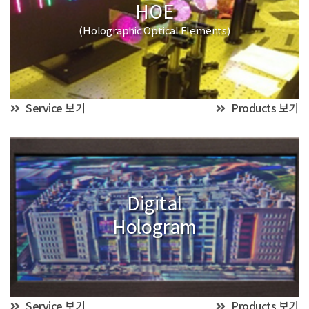
HOE
(Holographic Optical Elements)
Service 보기
Products 보기
Digital
Hologram
Service 보기
Products 보기