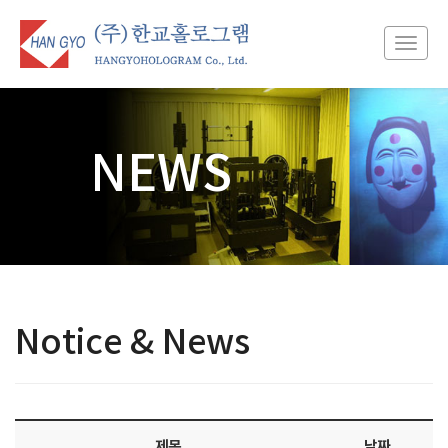
Toggl
navig
NEWS
Notice & News
제목
날짜